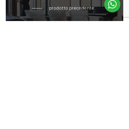
prodotto precedente
WILLIAM SMALL
prossimo prodotto